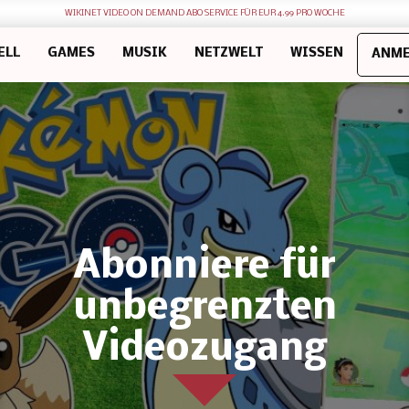
WIKINET VIDEO ON DEMAND ABO SERVICE FÜR EUR 4.99 PRO WOCHE
ELL
GAMES
MUSIK
NETZWELT
WISSEN
ANME
Abonniere für
unbegrenzten
Videozugang