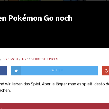
den Pokémon Go noch
POKEMON
TOP
VERBESSERUNGEN
TWITTER
nd wir lieben das Spiel. Aber je länger man es spielt, desto
achen.