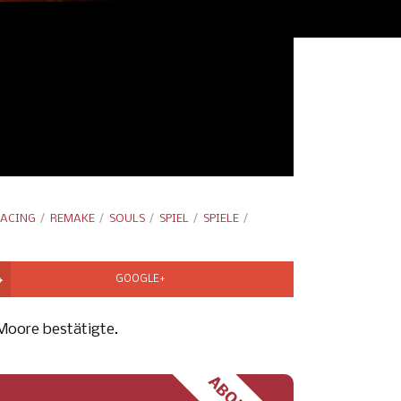
RACING
REMAKE
SOULS
SPIEL
SPIELE
GOOGLE+
Moore bestätigte.