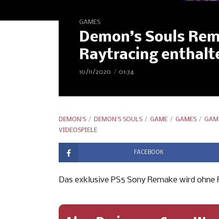
GAMES
Demon’s Souls Rem
Raytracing enthalt
10/11/2020
01:34
DEMON'S
DEMON'S SOULS
GAME
GAMES
GAM
VIDEOSPIELE
FACEBOOK
Das exklusive PS5 Sony Remake wird ohne R