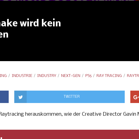
ake wird kein
en
ING
INDUSTRIE
INDUSTRY
NEXT-GEN
PS5
RAY TRACING
RAYT
TWITTER
aytracing herauskommen, wie der Creative Director Gavin 