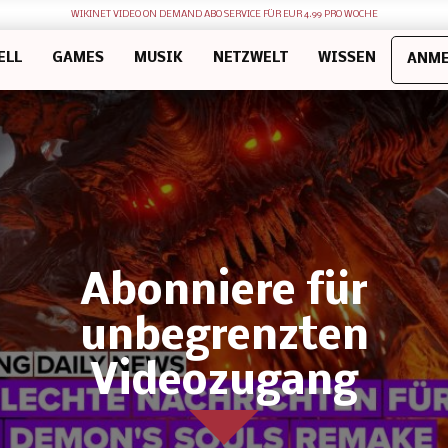
WIKINET VIDEO ON DEMAND ABO SERVICE FÜR EUR 4.99 PRO WOCHE
ELL
GAMES
MUSIK
NETZWELT
WISSEN
ANME
Abonniere für
unbegrenzten
Videozugang