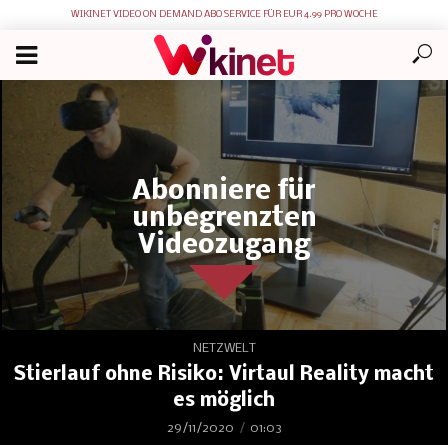
WIKINET VIDEO ON DEMAND ABO SERVICE FÜR EUR 4.99 PRO WOCHE
Abonniere für
unbegrenzten
Videozugang
NETZWELT
Stierlauf ohne Risiko: Virtaul Reality macht
es möglich
29/11/2020
01:03